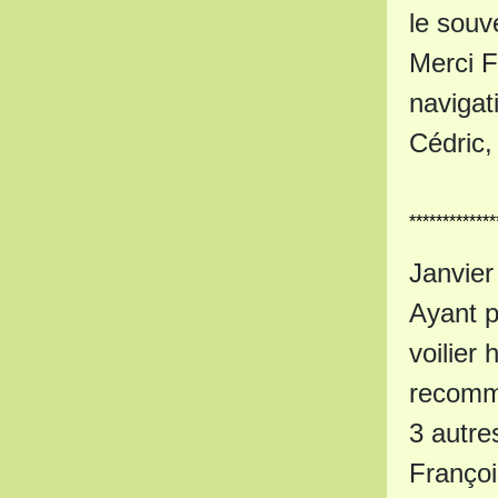
le souv
Merci F
navigat
Cédric,
*************
Janvier
Ayant p
voilier
recomma
3 autre
Françoi