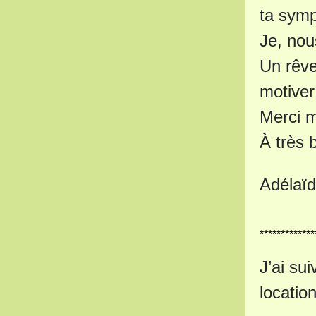
ta sympa
Je, nou
Un rêve
motiver
Merci m
À très 
Adélaïd
*************
J’ai su
locatio