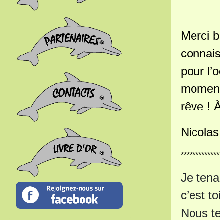
Merci b
connais
pour l’
moments
rêve ! À
Nicolas
*************
Je tena
c’est to
Nous te