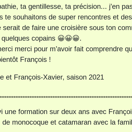
thie, ta gentillesse, ta précision... j’en pa
s te souhaitons de super rencontres et de
 serait de faire une croisière sous ton co
 quelques copains 😀😀😀.
erci merci pour m’avoir fait comprendre que
bientôt François !
e et François-Xavier, saison 2021
***************************************************************************
ivi une formation sur deux ans avec Franço
n de monocoque et catamaran avec la famil