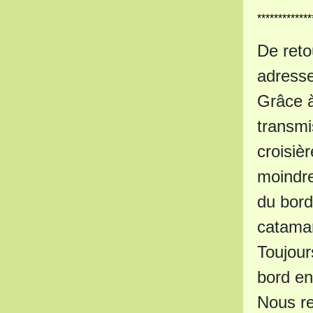
*************
De reto
adresse
Grâce à
transmi
croisiè
moindre
du bord
catamar
Toujour
bord en
Nous re