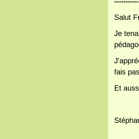
*************
Salut F
Je tena
pédago
J'appré
fais pa
Et auss
Stéphan