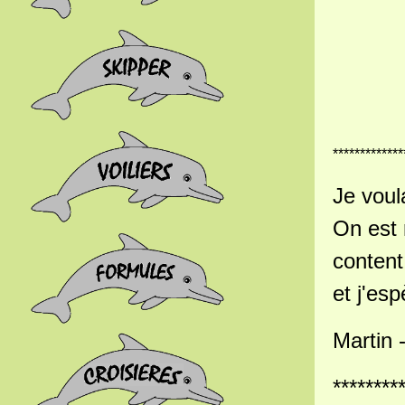
*************
Je voul
On est 
content
et j'esp
Martin 
********