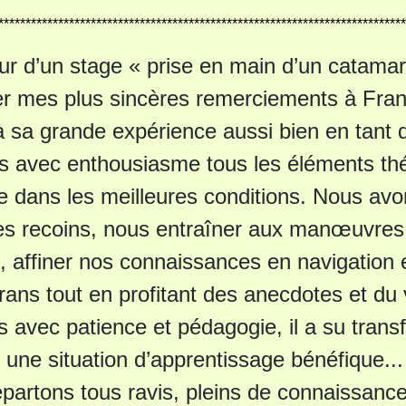
***************************************************************************
ur d’un stage « prise en main d’un catama
r mes plus sincères remerciements à Franç
 sa grande expérience aussi bien en tant q
s avec enthousiasme tous les éléments thé
re dans les meilleures conditions. Nous av
s recoins, nous entraîner aux manœuvres a
, affiner nos connaissances en navigation e
ans tout en profitant des anecdotes et du
s avec patience et pédagogie, il a su tran
 une situation d’apprentissage bénéfique..
partons tous ravis, pleins de connaissance