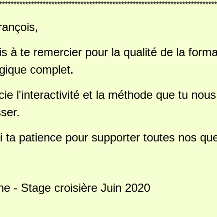
***************************************************************************
rançois,
is à te remercier pour la qualité de la form
gique complet.
cie l'interactivité et la méthode que tu nou
sser.
i ta patience pour supporter toutes nos que
e - Stage croisière Juin 2020