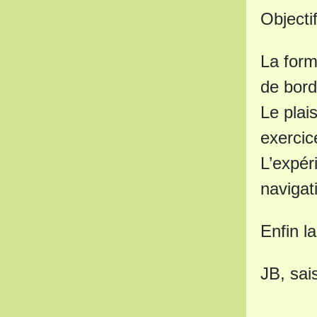
Objectif
La form
de bord
Le plai
exercic
L’expér
navigat
Enfin l
JB, sai