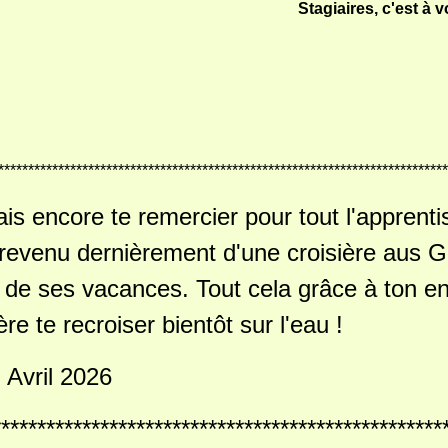
Stagiaires, c'est à v
***************************************************************************
ais encore te remercier pour tout l'apprent
revenu dernièrement d'une croisière aus G
 de ses vacances. Tout cela grâce à ton en
ère te recroiser bientôt sur l'eau !
- Avril 2026
**************************************************