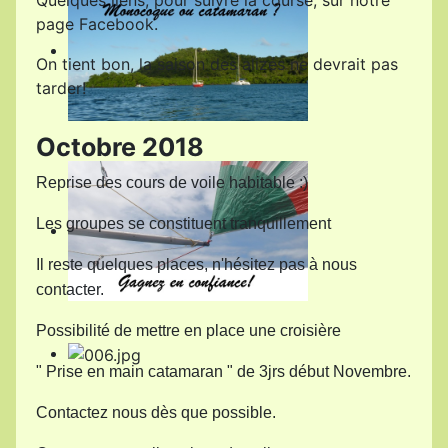
Quelques liens, pour suivre la course, sur notre
page Facebook.
On tient bon, la saison des alizés ne devrait pas
tarder!
Octobre 2018
Reprise des cours de voile habitable :)
Les groupes se constituent tranquillement
Il reste quelques places, n'hésitez pas à nous
contacter.
Possibilité de mettre en place une croisière
" Prise en main catamaran " de 3jrs début Novembre.
Contactez nous dès que possible.